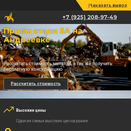
Заказать вывоз
+7 (925) 208-97-49
+7 (925) 208-97-49
Прием стали 5А на
Андреевке
Рассчитать стоимость металла, а так же получить
бесплатную консультацию
Рассчитать стоимость
Высокие цены
Одни из самых высоких цен на рынке