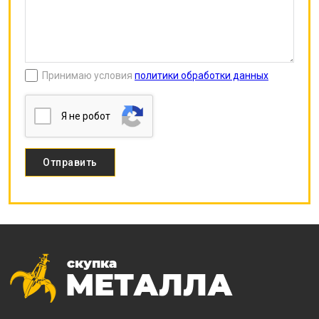
Принимаю условия
политики обработки данных
Я нe poбoт