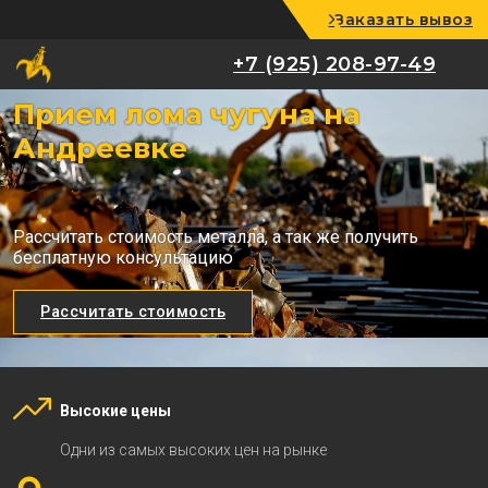
Заказать вывоз
+7 (925) 208-97-49
+7 (925) 208-97-49
Прием лома чугуна на
Андреевке
Рассчитать стоимость металла, а так же получить
бесплатную консультацию
Рассчитать стоимость
Высокие цены
Одни из самых высоких цен на рынке