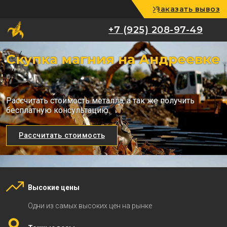
Заказать вывоз
+7 (925) 208-97-49
+7 (925) 208-97-49
Скупка магния на Андреевке
Рассчитать стоимость металла, а так же получить
бесплатную консультацию
Рассчитать стоимость
Высокие цены
Одни из самых высоких цен на рынке