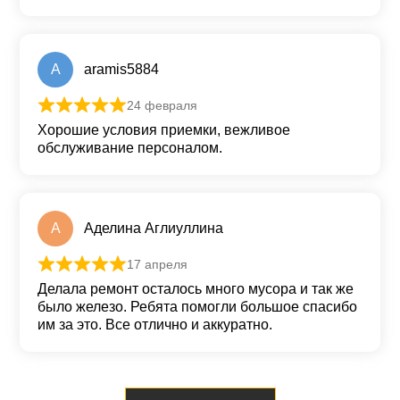
A
aramis5884
24 февраля
Оценка
5
из 5
Хорошие условия приемки, вежливое
обслуживание персоналом.
А
Аделина Аглиуллина
17 апреля
Оценка
5
из 5
Делала ремонт осталось много мусора и так же
было железо. Ребята помогли большое спасибо
им за это. Все отлично и аккуратно.