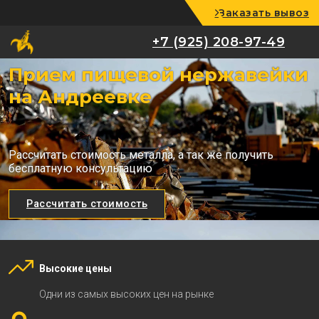
Заказать вывоз
+7 (925) 208-97-49
+7 (925) 208-97-49
Прием пищевой нержавейки
на Андреевке
Рассчитать стоимость металла, а так же получить
бесплатную консультацию
Рассчитать стоимость
Высокие цены
Одни из самых высоких цен на рынке