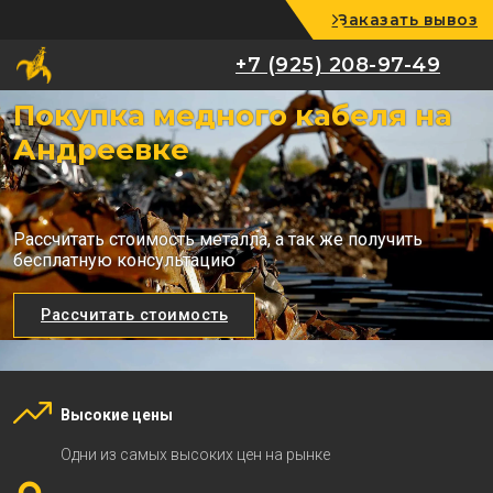
Заказать вывоз
+7 (925) 208-97-49
+7 (925) 208-97-49
Покупка медного кабеля на
Андреевке
Рассчитать стоимость металла, а так же получить
бесплатную консультацию
Рассчитать стоимость
Высокие цены
Одни из самых высоких цен на рынке