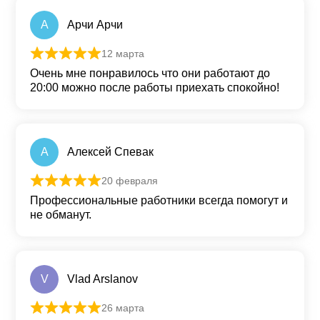
А
Арчи Арчи
12 марта
Оценка
5
из 5
Очень мне понравилось что они работают до
20:00 можно после работы приехать спокойно!
А
Алексей Спевак
20 февраля
Оценка
5
из 5
Профессиональные работники всегда помогут и
не обманут.
V
Vlad Arslanov
26 марта
Оценка
5
из 5