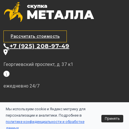
Рассчитать стоимость
+7 (925) 208-97-49
Георгиевский проспект, д. 37 к1
ежедневно 24/7
Мы используем cookie и Яндекс метрику для
Сайт носит исключительно информационный характер и не является
публичной офертой, определяемой положениями ГК РФ. Для
персонализации и аналитики. Подробнее в
Принять
получения подробной информации и стоимости обращайтесь по
политике конфиденциальности и обработке
телефону или в наш офис
данных
.