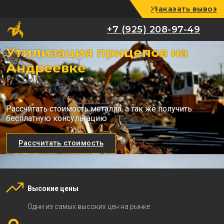
Заказать вывоз
+7 (925) 208-97-49
+7 (925) 208-97-49
Утилизация прицепов на
Андреевке
Рассчитать стоимость металла, а так же получить
бесплатную консультацию
Рассчитать стоимость
Высокие цены
Одни из самых высоких цен на рынке