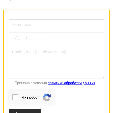
Принимаю условия
политики обработки данных
Я нe poбoт