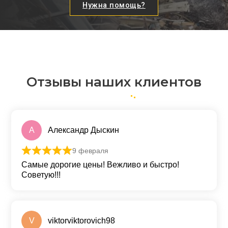
Нужна помощь?
Отзывы наших клиентов
А
Александр Дыскин
9 февраля
Оценка
5
из 5
Самые дорогие цены! Вежливо и быстро!
Советую!!!
V
viktorviktorovich98