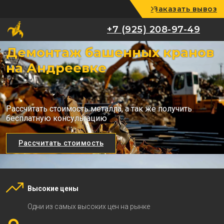
Заказать вывоз
+7 (925) 208-97-49
+7 (925) 208-97-49
Демонтаж башенных кранов
на Андреевке
Рассчитать стоимость металла, а так же получить
бесплатную консультацию
Рассчитать стоимость
Высокие цены
Одни из самых высоких цен на рынке